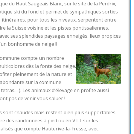
que du Haut Saugeais Blanc, sur le site de la Perdrix,
a pratique ski du fond et permet de sympathiques sorties
 itinéraires, pour tous les niveaux, serpentent entre
e la Suisse voisine et les pistes pontissaliennes.
r avec ses splendides paysages enneigés, lieux propices
 d’un bonhomme de neige !!
la commune compte un nombre
ulticolores dès la fonte des neige.
fiter pleinement de la nature et
t abondante sur la commune
, tetras… ). Les animaux d’élevage en profite aussi
nt pas de venir vous saluer !
es sont chaudes mais restent bien plus supportables
heure des randonnées à pied ou en VTT sur les
alisés que compte Hauterive-la-Fresse, avec