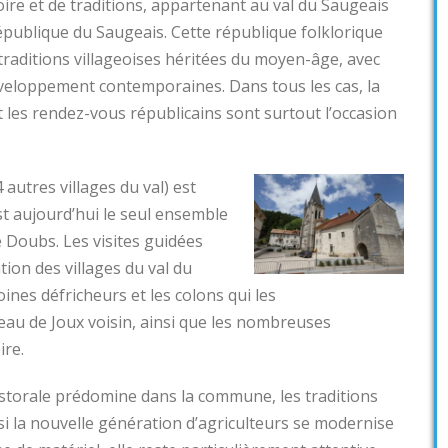
ire et de traditions, appartenant au val du Saugeais
 République du Saugeais. Cette république folklorique
traditions villageoises héritées du moyen-âge, avec
éveloppement contemporaines. Dans tous les cas, la
les rendez-vous républicains sont surtout l’occasion
autres villages du val) est
st aujourd’hui le seul ensemble
 Doubs. Les visites guidées
tion des villages du val du
oines défricheurs et les colons qui les
teau de Joux voisin, ainsi que les nombreuses
ire.
pastorale prédomine dans la commune, les traditions
i la nouvelle génération d’agriculteurs se modernise