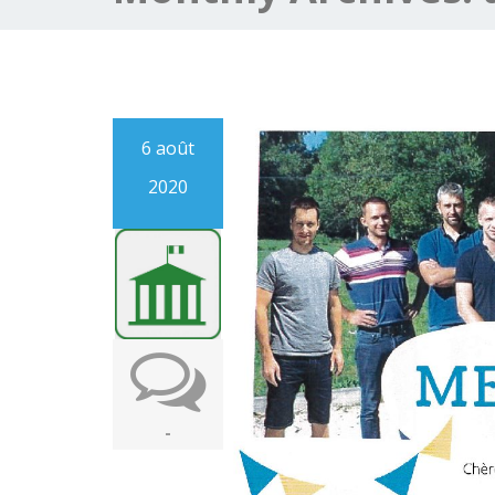
6 août
2020
-