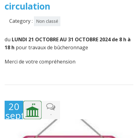
circulation
Category :
Non classé
du
LUNDI 21 OCTOBRE AU 31 OCTOBRE 2024 de 8 h à
18 h
pour travaux de bûcheronnage
Merci de votre compréhension
20
septembre
-
2024