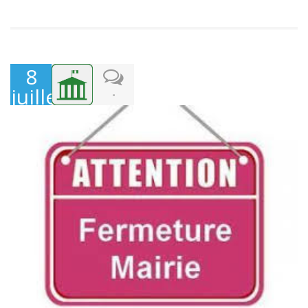
8
juillet
-
2024