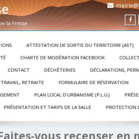
se
mairie@h
ve-la-Fresse
TIONS
ATTESTATION DE SORTIE DU TERRITOIRE (AST)
ITÉ
CHARTE DE MODÉRATION FACEBOOK
COLLECT
CONTACT
DÉCHÈTERIES
DÉCLARATIONS, PERM
 TRAVAIL, RETRAITE
FORMULAIRE DE RÉSERVATION
RGEMENT
PLAN LOCAL D’URBANISME (P.L.U.)
PRÉSE
PRÉSENTATION ET TARIFS DE LA SALLE
PROTECTION 
 Faites-vous recenser en 